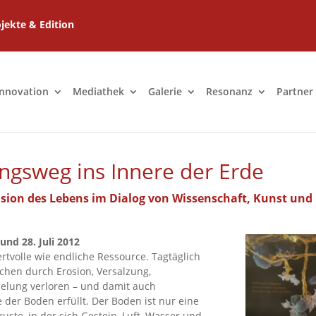
jekte & Edition
Innovation
Mediathek
Galerie
Resonanz
Partner
ngsweg ins Innere der Erde
ion des Lebens im Dialog von Wissenschaft, Kunst und
d 28. Juli 2012
rtvolle wie endliche Ressource. Tagtäglich
chen durch Erosion, Versalzung,
gelung verloren – und damit auch
ie der Boden erfüllt. Der Boden ist nur eine
uste, in der sich Gestein, Luft, Wasser und