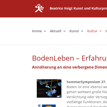
Beatrice Voigt Kunst und Kulturpro
Home
Aktuell
Kunst
Kultur
BodenLeben – Erfahru
Annäherung an eine verborgene Dimens
SommerSymposium 27. un
Boden ist eine ebenso we
gehen weltweit große Flä
Verdichtung oder Versie
vielfältige Funktionen, d
dünne Haut auf der Erdkr