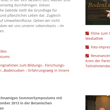
nseitig durchdringen. Dieses
 Gebilde stellt die Grundlage für
 und pflanzliches Leben dar. Zugleich
auf Umwelteinflüsse. Gehen wir nicht
ben wir uns unserer Lebensbasis – im
es.
Filme zum 
Mediathek
Foto-Impre
film
Resonanze
siums
Kreis der Part
lungnahmen zum Bildungs-, Forschungs-
Teilnehmende
n „BodenLeben – Erfahrungsweg in Innere
eichnamigen SommerSymposiums mit
ember 2013 in der Botanischen
en