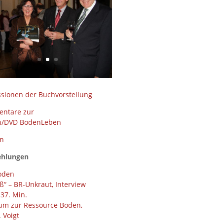
ssionen der Buchvorstellung
ntare zur
n/DVD BodenLeben
en
ehlungen
Boden
ß“ – BR-Unkraut, Interview
 37. Min.
m zur Ressource Boden,
 Voigt