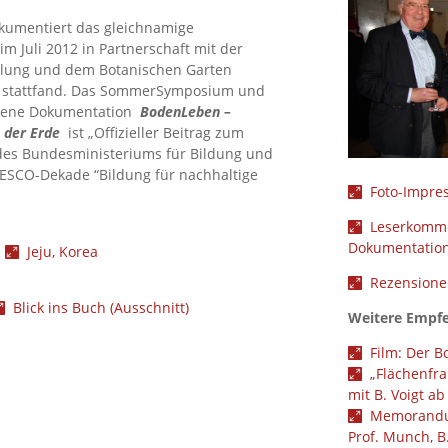
kumentiert das gleichnamige
 Juli 2012 in Partnerschaft mit der
lung und dem Botanischen Garten
tattfand. Das SommerSymposium und
ngene Dokumentation
BodenLeben –
e der Erde
ist „Offizieller Beitrag zum
des Bundesministeriums für Bildung und
ESCO-Dekade “Bildung für nachhaltige
Foto-Impre
Leserkomme
Dokumentatio
n
Jeju, Korea
Rezension
Blick ins Buch (Ausschnitt)
Weitere Empf
Film: Der 
„Flächenfra
mit B. Voigt ab
Memorandu
Prof. Munch, B.